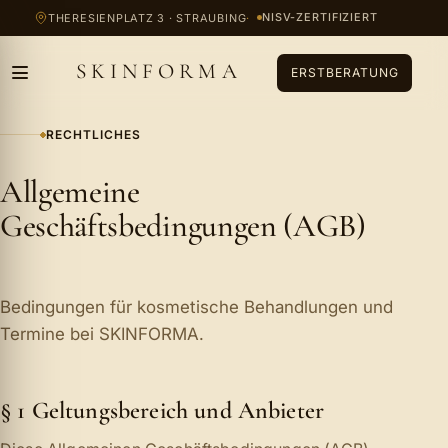
Zum Inhalt springen
NISV-ZERTIFIZIERT
THERESIENPLATZ 3 · STRAUBING
SKINFORMA
ERSTBERATUNG
RECHTLICHES
Allgemeine
Geschäftsbedingungen (AGB)
Bedingungen für kosmetische Behandlungen und
Termine bei SKINFORMA.
§ 1 Geltungsbereich und Anbieter