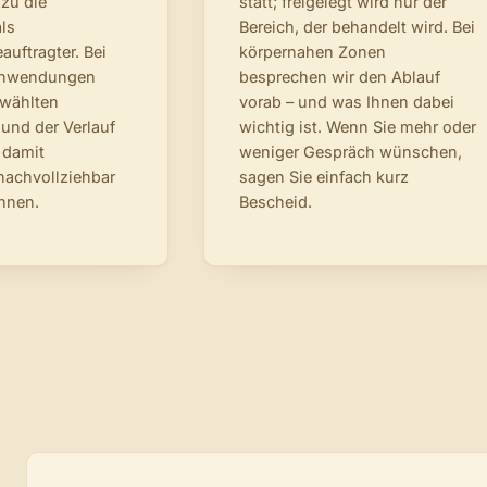
azu die
statt; freigelegt wird nur der
als
Bereich, der behandelt wird. Bei
auftragter. Bei
körpernahen Zonen
Anwendungen
besprechen wir den Ablauf
ewählten
vorab – und was Ihnen dabei
 und der Verlauf
wichtig ist. Wenn Sie mehr oder
 damit
weniger Gespräch wünschen,
nachvollziehbar
sagen Sie einfach kurz
nnen.
Bescheid.