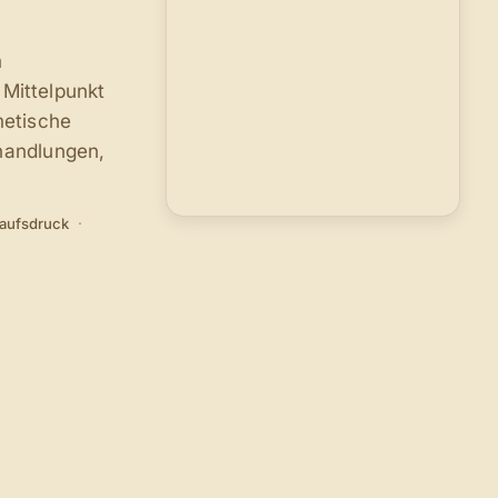
m
 Mittelpunkt
metische
handlungen,
kaufsdruck