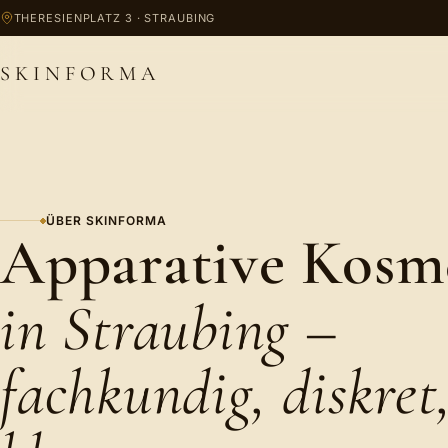
Zum Inhalt springen
THERESIENPLATZ 3 · STRAUBING
SKINFORMA
ÜBER SKINFORMA
Apparative Kosm
in Straubing –
fachkundig, diskret