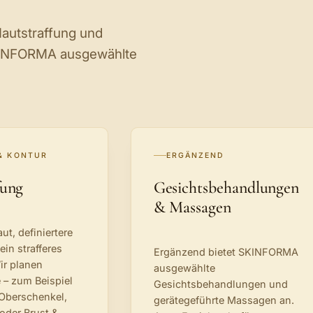
Hautstraffung und
SKINFORMA ausgewählte
& KONTUR
ERGÄNZEND
fung
Gesichtsbehandlungen
& Massagen
aut, definiertere
in strafferes
Ergänzend bietet SKINFORMA
ir planen
ausgewählte
 – zum Beispiel
Gesichtsbehandlungen und
 Oberschenkel,
gerätegeführte Massagen an.
oder Brust &