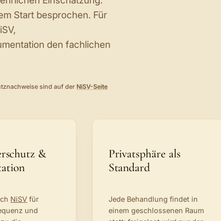
ehrlichen Einschätzung.
em Start besprochen. Für
iSV,
umentation den fachlichen
tznachweise sind auf der
NiSV-Seite
erschutz &
Privatsphäre als
ation
Standard
ach
NiSV
für
Jede Behandlung findet in
requenz und
einem geschlossenen Raum