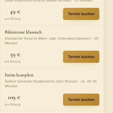
Laser-Haarentfernung an beiden Achseln · 20 Minuten
49 €
Termin buchen
:
Achseln
– öffnet
pro Sitzung
Bikinizone klassisch
Klassischer Rand im Bikini- oder Unterwäschebereich · 20
Minuten
59 €
Termin buchen
:
Bikinizone klass
pro Sitzung
Intim komplett
Äußere behaarte Hautbereiche nach Wunsch · ca. 35–45
Minuten
109 €
Termin buchen
:
Intim komplett
– 
pro Sitzung