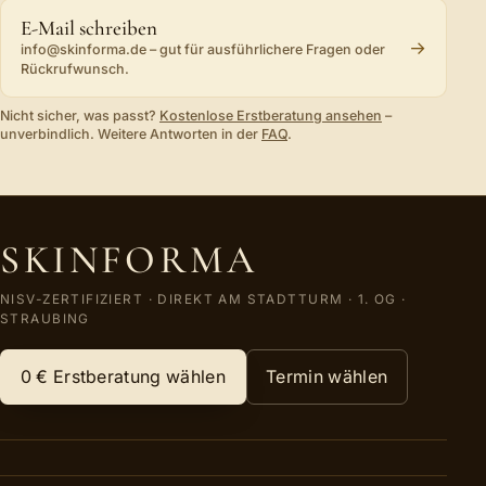
E-Mail schreiben
→
info@skinforma.de
– gut für ausführlichere Fragen oder
Rückrufwunsch.
Nicht sicher, was passt?
Kostenlose Erstberatung ansehen
–
unverbindlich. Weitere Antworten in der
FAQ
.
SKINFORMA
NISV-ZERTIFIZIERT
·
DIREKT AM STADTTURM · 1. OG
·
STRAUBING
0 €
Erstberatung wählen
Termin wählen