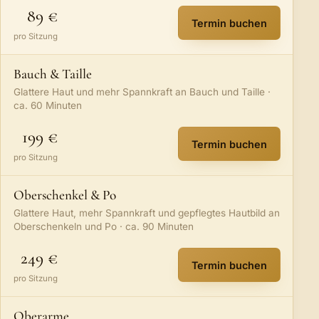
89 €
Termin buchen
:
Hautstraffung k
pro Sitzung
Bauch & Taille
Glattere Haut und mehr Spannkraft an Bauch und Taille ·
ca. 60 Minuten
199 €
Termin buchen
:
Bauch & Taille
– 
pro Sitzung
Oberschenkel & Po
Glattere Haut, mehr Spannkraft und gepflegtes Hautbild an
Oberschenkeln und Po · ca. 90 Minuten
249 €
Termin buchen
:
Oberschenkel &
pro Sitzung
Oberarme