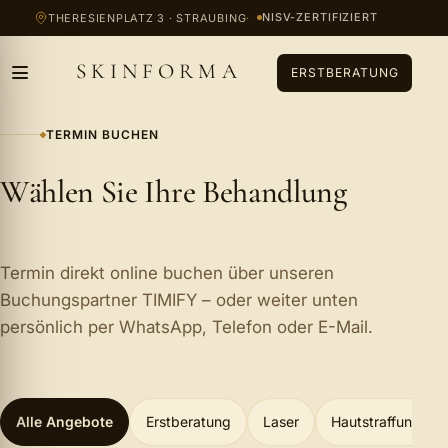
Zum Inhalt springen
NISV-ZERTIFIZIERT
THERESIENPLATZ 3 · STRAUBING
SKINFORMA
ERSTBERATUNG
TERMIN BUCHEN
Wählen Sie Ihre Behandlung
Termin direkt online buchen über unseren
Buchungspartner TIMIFY – oder weiter unten
persönlich per WhatsApp, Telefon oder E-Mail.
Alle Angebote
Erstberatung
Laser
Hautstraffung