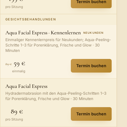
Termin buchen
:
Brust & Dekollet
pro Sitzung
GESICHTSBEHANDLUNGEN
Aqua Facial Express · Kennenlernen
NEUKUNDEN
Einmaliger Kennenlernpreis für Neukunden; Aqua-Peeling-
Schritte 1–3 für Porenklärung, Frische und Glow · 30
Minuten
59 €
89 €
Termin buchen
:
Aqua Facial Exp
einmalig
Aqua Facial Express
Hydradermabrasion mit den Aqua-Peeling-Schritten 1–3
für Porenklärung, Frische und Glow · 30 Minuten
89 €
Termin buchen
:
Aqua Facial Exp
pro Sitzung