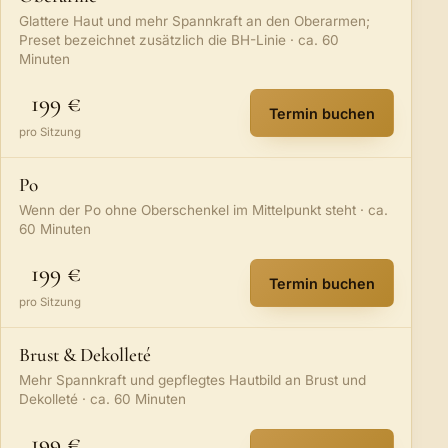
Glattere Haut und mehr Spannkraft an den Oberarmen;
Preset bezeichnet zusätzlich die BH-Linie · ca. 60
Minuten
199 €
Termin buchen
:
Oberarme
– öffn
pro Sitzung
Po
Wenn der Po ohne Oberschenkel im Mittelpunkt steht · ca.
60 Minuten
199 €
Termin buchen
:
Po
– öffnet die 
pro Sitzung
Brust & Dekolleté
Mehr Spannkraft und gepflegtes Hautbild an Brust und
Dekolleté · ca. 60 Minuten
199 €