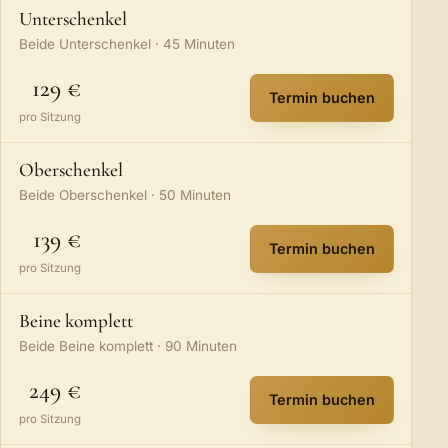
Unterschenkel
Beide Unterschenkel · 45 Minuten
129 €
Termin buchen
:
Unterschenkel
–
pro Sitzung
Oberschenkel
Beide Oberschenkel · 50 Minuten
139 €
Termin buchen
:
Oberschenkel
– 
pro Sitzung
Beine komplett
Beide Beine komplett · 90 Minuten
249 €
Termin buchen
:
Beine komplett
–
pro Sitzung