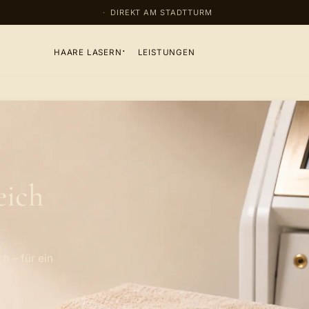
DIREKT AM STADTTURM
HAARE LASERN
LEISTUNGEN
eich
h – für ein