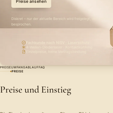
Preise ansehen
Diskret – nur der aktuelle Bereich wird freigelegt, der Umfang 
besprochen.
Fachkunde nach NiSV · Laserschutz
4-Wellen-Diodenlaser · Kontaktkühlung
Einzelpreise, keine Vertragsbindung
PREISE
UMFANG
ABLAUF
FAQ
PREISE
Preise und Einstieg