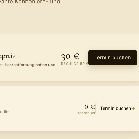
levante Kennenlern- und
30 €
npreis
Termin buchen
REGULÄR 59 €
er-Haarentfernung hatten und
0 €
Termin buchen
→
ndlich.
kostenlos