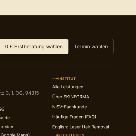
0 €
Erstberatung wählen
Termin wählen
INSTITUT
Alle Leistungen
tz 3, 1. OG, 94315
Über SKINFORMA
NiSV-Fachkunde
93
Häufige Fragen (FAQ)
ma.de
reiben
English: Laser Hair Removal
 (Google Maps)
RECHTLICHES