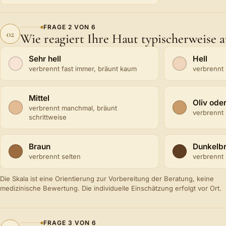
FRAGE
2
VON
6
02
Wie reagiert Ihre Haut typischerweise 
Wie reagiert Ihre Haut typischerweise auf Sonne?
Sehr hell
Hell
verbrennt fast immer, bräunt kaum
verbrennt 
Mittel
Oliv ode
verbrennt manchmal, bräunt
verbrennt 
schrittweise
Braun
Dunkelb
verbrennt selten
verbrennt
Die Skala ist eine Orientierung zur Vorbereitung der Beratung, keine
medizinische Bewertung. Die individuelle Einschätzung erfolgt vor Ort.
FRAGE
3
VON
6