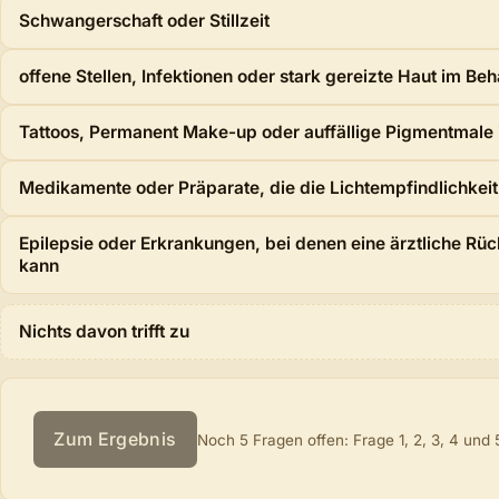
Gibt es Punkte, die vorab angesprochen werden sollten? (op
Schwangerschaft oder Stillzeit
offene Stellen, Infektionen oder stark gereizte Haut im B
Tattoos, Permanent Make-up oder auffällige Pigmentmale
Medikamente oder Präparate, die die Lichtempfindlichkei
Epilepsie oder Erkrankungen, bei denen eine ärztliche Rüc
kann
Nichts davon trifft zu
Zum Ergebnis
Noch 5 Fragen offen: Frage 1, 2, 3, 4 und 