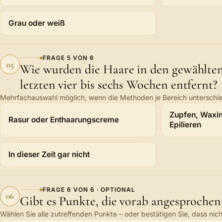
Grau oder weiß
FRAGE
5
VON
6
05
Wie wurden die Haare in den gewählten
letzten vier bis sechs Wochen entfernt?
Mehrfachauswahl möglich, wenn die Methoden je Bereich unterschie
Wie wurden die Haare in den gewählten Bereichen in den let
Zupfen, Waxin
Rasur oder Enthaarungscreme
Epilieren
In dieser Zeit gar nicht
FRAGE
6
VON
6
· OPTIONAL
06
Gibt es Punkte, die vorab angesprochen
Wählen Sie alle zutreffenden Punkte – oder bestätigen Sie, dass nichts