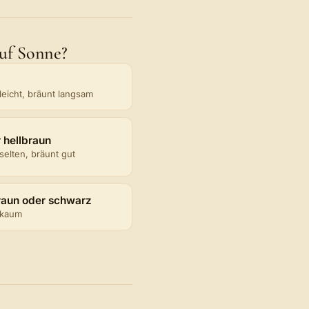
auf Sonne?
leicht, bräunt langsam
r hellbraun
selten, bräunt gut
raun oder schwarz
 kaum