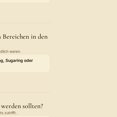
 Bereichen in den
dlich waren.
zten vier bis sechs Wochen entfernt?
g, Sugaring oder
 werden sollten?
 zutrifft.