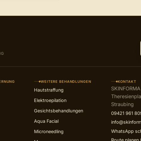
NG
ERNUNG
WEITERE BEHANDLUNGEN
KONTAKT
SKINFORMA
Hautstraffung
Theresienpla
Elektroepilation
Straubing
Gesichtsbehandlungen
09421 961 80
Aqua Facial
info@skinfor
WhatsApp sch
Microneedling
Route planen