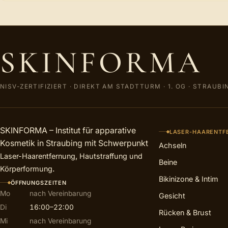
SKINFORMA
NISV-ZERTIFIZIERT
·
DIREKT AM STADTTURM · 1. OG
·
STRAUBI
SKINFORMA – Institut für apparative
LASER-HAARENTF
Kosmetik in Straubing mit Schwerpunkt
Achseln
,
Laser-Haarentfernung
Hautstraffung und
Beine
.
Körperformung
Bikinizone & Intim
ÖFFNUNGSZEITEN
Mo
nach Vereinbarung
Gesicht
Di
16:00–22:00
Rücken & Brust
Mi
nach Vereinbarung