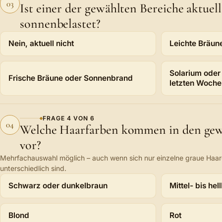
03
Ist einer der gewählten Bereiche aktuel
sonnenbelastet?
Ist einer der gewählten Bereiche aktuell gebräunt oder sonn
Nein, aktuell nicht
Leichte Bräun
Solarium oder
Frische Bräune oder Sonnenbrand
letzten Woche
FRAGE
4
VON
6
04
Welche Haarfarben kommen in den gew
vor?
Mehrfachauswahl möglich – auch wenn sich nur einzelne graue Haar
unterschiedlich sind.
Welche Haarfarben kommen in den gewählten Bereichen vo
Schwarz oder dunkelbraun
Mittel- bis hel
Blond
Rot