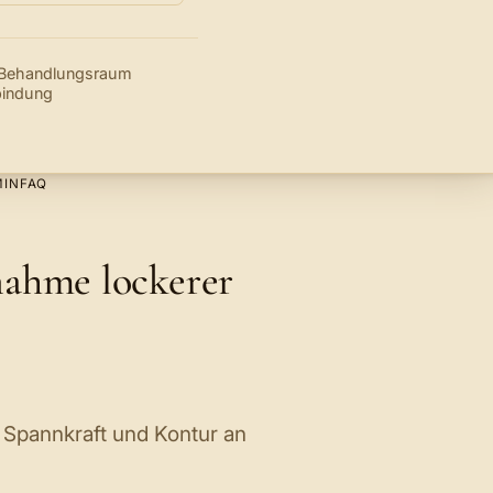
r Behandlungsraum
bindung
MIN
FAQ
ahme lockerer
, Spannkraft und Kontur an