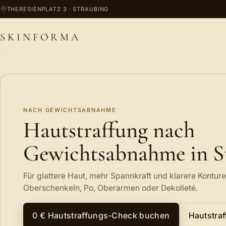
Zum Inhalt springen
THERESIENPLATZ 3 · STRAUBING
SKINFORMA
NACH GEWICHTSABNAHME
Hautstraffung nach
Gewichtsabnahme in S
Für glattere Haut, mehr Spannkraft und klarere Konture
Oberschenkeln, Po, Oberarmen oder Dekolleté.
0 € Hautstraffungs-Check buchen
Hautstra