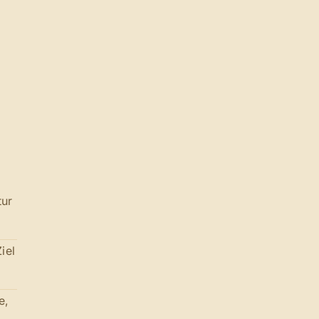
tur
iel
e,