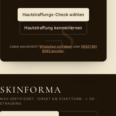
Hautstraffungs-Check wählen
Hautstraffung kennenlernen
Lieber persönlich?
WhatsApp schreiben
oder
09421 961
8093 anrufen
.
SKINFORMA
NISV-ZERTIFIZIERT
·
DIREKT AM STADTTURM · 1. OG
·
STRAUBING