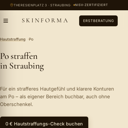
Zum Inhalt springen
NISV-ZERTIFIZIERT
THERESIENPLATZ 3 · STRAUBING
SKINFORMA
ERSTBERATUNG
Hautstraffung
Po
Po straffen
in Straubing
Für ein strafferes Hautgefühl und klarere Konturen
am Po – als eigener Bereich buchbar, auch ohne
Oberschenkel.
0 € Hautstraffungs-Check buchen